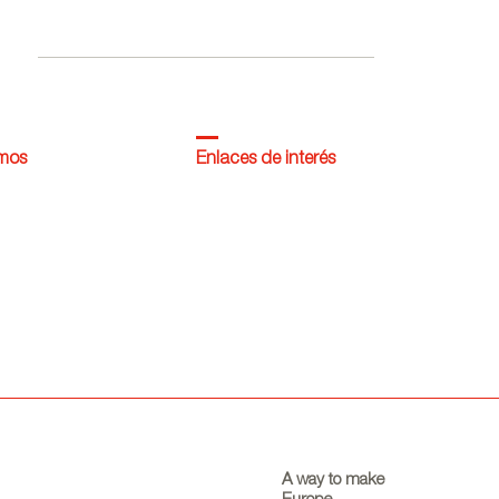
dentro de la campaña
Where Talent Ignites
omos
Enlaces de interés
A way to make