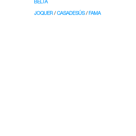
BELTÁ
JOQUER
/
CASADESÚS
/
FAMA
Colección E