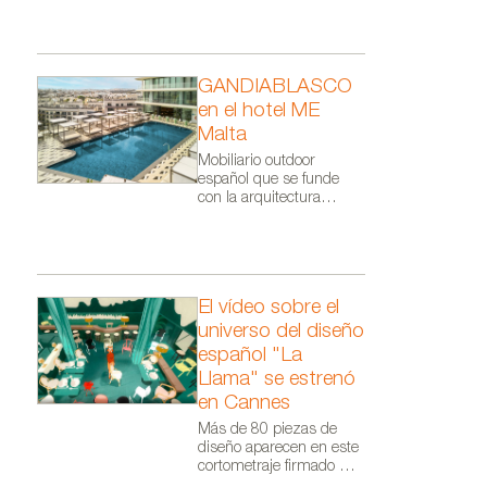
GANDIABLASCO
er
Colección Elephant diseñada p
en el hotel ME
Malta
Mobiliario outdoor
español que se funde
con la arquitectura
orgánica de Zaha Hadid
Architects.
El vídeo sobre el
universo del diseño
español "La
Llama" se estrenó
en Cannes
Más de 80 piezas de
diseño aparecen en este
cortometraje firmado por
Audiovisual From Spain