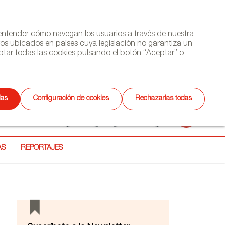
y entender cómo navegan los usuarios a través de nuestra
ros ubicados en países cuya legislación no garantiza un
tar todas las cookies pulsando el botón “Aceptar” o
(+34) 913 497 100 |
das
Configuración de cookies
Rechazarlas todas
Selecciona
ETTER
AGENDA
CONTACTO
Buscar
idioma
AS
REPORTAJES