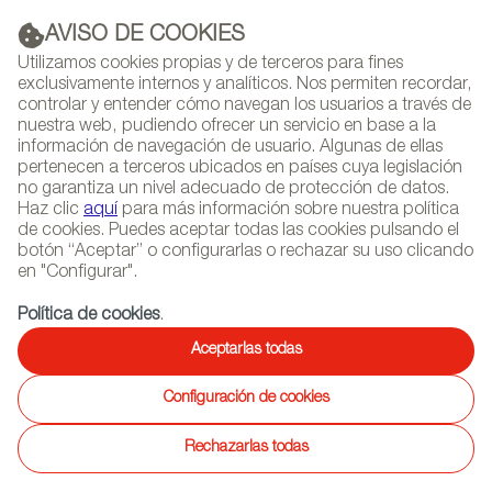
AVISO DE COOKIES
PUBLICIDAD
Utilizamos cookies propias y de terceros para fines
exclusivamente internos y analíticos. Nos permiten recordar,
controlar y entender cómo navegan los usuarios a través de
nuestra web, pudiendo ofrecer un servicio en base a la
información de navegación de usuario. Algunas de ellas
(+34) 913 497 100 |
pertenecen a terceros ubicados en países cuya legislación
no garantiza un nivel adecuado de protección de datos.
Haz clic
aquí
para más información sobre nuestra política
de cookies. Puedes aceptar todas las cookies pulsando el
botón “Aceptar” o configurarlas o rechazar su uso clicando
NEWSLETTER
Selecciona
Busc
en "Configurar".
AGENDA
idioma
Política de cookies
.
Aceptarlas todas
Configuración de cookies
Rechazarlas todas