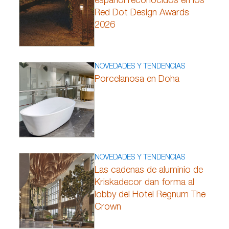
español reconocidos en los
Red Dot Design Awards
2026
NOVEDADES Y TENDENCIAS
Porcelanosa en Doha
NOVEDADES Y TENDENCIAS
Las cadenas de aluminio de
Kriskadecor dan forma al
lobby del Hotel Regnum The
Crown