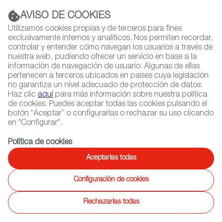
AVISO DE COOKIES
PUBLICIDAD
Utilizamos cookies propias y de terceros para fines
exclusivamente internos y analíticos. Nos permiten recordar,
controlar y entender cómo navegan los usuarios a través de
nuestra web, pudiendo ofrecer un servicio en base a la
información de navegación de usuario. Algunas de ellas
(+34) 913 497 100 |
pertenecen a terceros ubicados en países cuya legislación
no garantiza un nivel adecuado de protección de datos.
Haz clic
aquí
para más información sobre nuestra política
de cookies. Puedes aceptar todas las cookies pulsando el
botón “Aceptar” o configurarlas o rechazar su uso clicando
NEWSLETTER
Selecciona
Busc
en "Configurar".
AGENDA
idioma
Política de cookies
.
INICIO
REPORTAJES
ENTREVISTAS DE DISEÑADORES
Aceptarlas todas
Configuración de cookies
10/07/2018
NAHTRANG
Rechazarlas todas