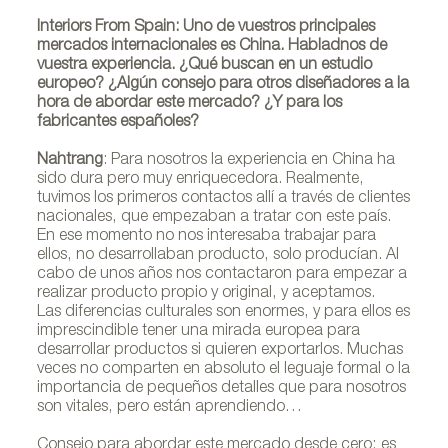
Interiors From Spain: Uno de vuestros principales
mercados internacionales es China. Habladnos de
vuestra experiencia. ¿Qué buscan en un estudio
europeo? ¿Algún consejo para otros diseñadores a la
hora de abordar este mercado? ¿Y para los
fabricantes españoles?
Nahtrang
: Para nosotros la experiencia en China ha
sido dura pero muy enriquecedora. Realmente,
tuvimos los primeros contactos allí a través de clientes
nacionales, que empezaban a tratar con este país.
En ese momento no nos interesaba trabajar para
ellos, no desarrollaban producto, solo producían. Al
cabo de unos años nos contactaron para empezar a
realizar producto propio y original, y aceptamos.
Las diferencias culturales son enormes, y para ellos es
imprescindible tener una mirada europea para
Daniel Vila y Ester Pujol fundadores de Nahtrang
desarrollar productos si quieren exportarlos. Muchas
veces no comparten en absoluto el leguaje formal o la
importancia de pequeños detalles que para nosotros
son vitales, pero están aprendiendo…
Consejo para abordar este mercado desde cero; es