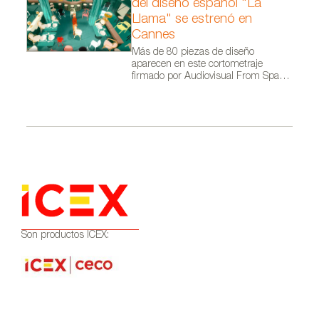
del diseño español "La
Llama" se estrenó en
Cannes
Más de 80 piezas de diseño
aparecen en este cortometraje
firmado por Audiovisual From Spain
dentro de la campaña Where Talent
Ignites
Son productos ICEX: