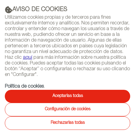
AVISO DE COOKIES
PUBLICIDAD
Utilizamos cookies propias y de terceros para fines
exclusivamente internos y analíticos. Nos permiten recordar,
controlar y entender cómo navegan los usuarios a través de
nuestra web, pudiendo ofrecer un servicio en base a la
información de navegación de usuario. Algunas de ellas
(+34) 913 497 100 |
pertenecen a terceros ubicados en países cuya legislación
no garantiza un nivel adecuado de protección de datos.
Haz clic
aquí
para más información sobre nuestra política
de cookies. Puedes aceptar todas las cookies pulsando el
botón “Aceptar” o configurarlas o rechazar su uso clicando
NEWSLETTER
Selecciona
Busc
en "Configurar".
AGENDA
idioma
Política de cookies
.
INICIO
PROYECTOS
Aceptarlas todas
Configuración de cookies
25/02/2019
Otemachi Place, el nuevo
Rechazarlas todas
proyecto de Viccarbe en Tokio