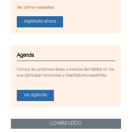
Ver última newsletter
regístrate ahora
Mobiliario de Viccarbe en el edificio Otemachi Place
Agenda
de Tokio (Japón). Foto de Nacasa and Partners.
Cortesía de Viccarbe
Conoce las próximas ferias y eventos del hábitat en los
que participan empresas y diseñadores españoles
ver agenda
LO MÁS LEÍDO