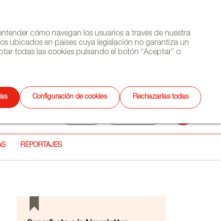
y entender cómo navegan los usuarios a través de nuestra
ros ubicados en países cuya legislación no garantiza un
tar todas las cookies pulsando el botón “Aceptar” o
(+34) 913 497 100 |
das
Configuración de cookies
Rechazarlas todas
Selecciona
ETTER
AGENDA
CONTACTO
Buscar
idioma
AS
REPORTAJES