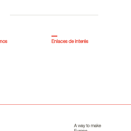
dentro de la campaña
Where Talent Ignites
omos
Enlaces de interés
A way to make