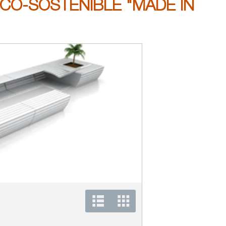
CO-SOSTENIBLE "MADE IN
1565684408 texto alt.