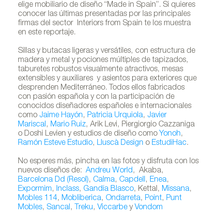
elige mobiliario de diseño “Made in Spain”. Si quieres
conocer las últimas presentadas por las principales
firmas del sector Interiors from Spain te los muestra
en este reportaje.
Sillas y butacas ligeras y versátiles, con estructura de
madera y metal y pociones múltiples de tapizados,
taburetes robustos visualmente atractivos, mesas
extensibles y auxiliares y asientos para exteriores que
desprenden Mediterráneo. Todos ellos fabricados
con pasión española y con la participación de
conocidos diseñadores españoles e internacionales
como
Jaime Hayón
,
Patricia Urquiola
,
Javier
Mariscal
,
Mario Ruiz
, Arik Levi, Piergiorgio Cazzaniga
o Doshi Levien y estudios de diseño como
Yonoh
,
Ramón Esteve Estudio
,
Lluscà Design
o
EstudiHac
.
No esperes más, pincha en las fotos y disfruta con los
nuevos diseños de:
Andreu World
, Akaba,
Barcelona Dd (Resol)
,
Calma
,
Capdell
,
Enea
,
Expormim
,
Inclass
,
Gandía Blasco
, Kettal,
Missana
,
Mobles 114
,
Mobliberica
,
Ondarreta
,
Point
,
Punt
Mobles
,
Sancal
,
Treku
,
Viccarbe
y
Vondom