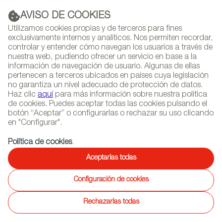
AVISO DE COOKIES
PUBLICIDAD
Utilizamos cookies propias y de terceros para fines
exclusivamente internos y analíticos. Nos permiten recordar,
controlar y entender cómo navegan los usuarios a través de
nuestra web, pudiendo ofrecer un servicio en base a la
información de navegación de usuario. Algunas de ellas
(+34) 913 497 100 |
pertenecen a terceros ubicados en países cuya legislación
no garantiza un nivel adecuado de protección de datos.
Haz clic
aquí
para más información sobre nuestra política
de cookies. Puedes aceptar todas las cookies pulsando el
botón “Aceptar” o configurarlas o rechazar su uso clicando
NEWSLETTER
Selecciona
Busc
en "Configurar".
AGENDA
idioma
Política de cookies
.
INICIO
REPORTAJES
REPORTAJES POR SECTORES
Aceptarlas todas
Configuración de cookies
08/08/2017
Mobiliario de diseño español,
Rechazarlas todas
una apuesta segura