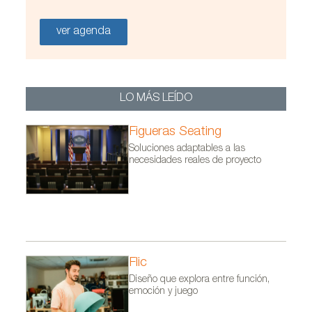
ver agenda
LO MÁS LEÍDO
Figueras Seating
Soluciones adaptables a las
necesidades reales de proyecto
Colección de sillas NUEZ diseñadas por Patricia
Urquiola para Andreu World
Flic
Diseño que explora entre función,
emoción y juego